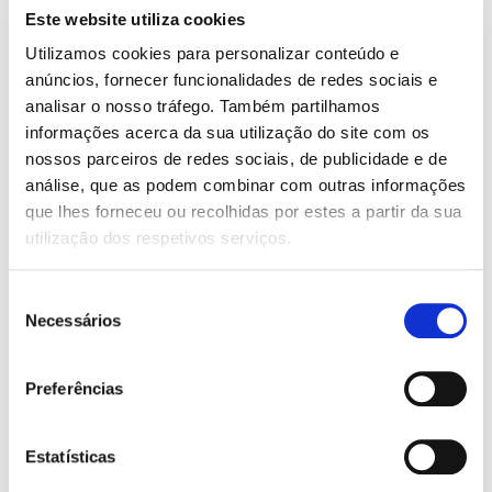
Este website utiliza cookies
Faróis Diurnos
Utilizamos cookies para personalizar conteúdo e
Faróis Nevoeiro
anúncios, fornecer funcionalidades de redes sociais e
SCREEN:
analisar o nosso tráfego. Também partilhamos
Consola central
informações acerca da sua utilização do site com os
nossos parceiros de redes sociais, de publicidade e de
AR CONDICIONADO:
análise, que as podem combinar com outras informações
Automático Bi-zona
que lhes forneceu ou recolhidas por estes a partir da sua
utilização dos respetivos serviços.
AIRBAG:
6 airbags
Seleção
Necessários
CARACTERÍSTICAS:
de
consentimento
ABS
Android Auto
Preferências
Apoio de braço
Apple CarPlay
Bluetooth
Estatísticas
Camara de marcha atrás
Computador de bordo