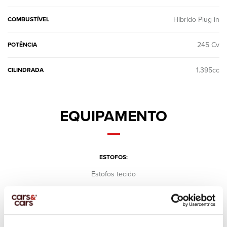
Hibrido Plug-in
COMBUSTÍVEL
245 Cv
POTÊNCIA
1.395cc
CILINDRADA
EQUIPAMENTO
ESTOFOS:
Estofos tecido
FARÓIS:
Led
FARÓIS: