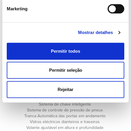
Cruise Control
Marketing
Direcção assistida
Entrada USB
ESP Controle eletrónico de estabilidade
Fecho centralizado com comando
Mostrar detalhes
Funções Coming & Leaving Home
ISOFIX
Jantes de liga leve
Permitir todos
Luzes traseiras em LED
Rádio
Reconhecimento de Sinalização de Trânsito
Retrovisores com regulação elétrica
Permitir seleção
Sensores de Chuva
Sensores de Estacionamento
Sensores de Luzes
Rejeitar
Sistema de ajuda ao arranque em inclinação
Sistema de Assistência à Manutenção na Faixa de Rodagem
Sistema de chave inteligente
Sistema de controle de pressão de pneus
Tranca Automática das portas em andamento
Vidros eléctricos dianteiros e traseiros
Volante ajustável em altura e profundidade