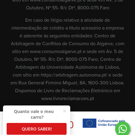
sítio em
www.consumoalgarve.pt
e sede em Av. 5 de
Outubro, Nº 55- R/c Dtº, 8000-075 Faro
Em caso de litígio relativo à atividade de
intermediação de crédito a título acessório a empresa
é aderente às seguintes entidades: Centro de
Arbitragem de Conflitos de Consumo do Algarve, com
sítio em
www.consumoalgarve.pt
e sede em Av. 5 de
Outubro, Nº 55- R/c Dtº, 8000-075 Faro; Centro de
Arbitragem da Universidade Autónoma de Lisboa,
com sítio em
https://arbitragem.autonoma.pt/
e sede
em Rua General Firmino Miguel, 8A, 1600-300 Lisboa.
Dispomos de Livro de Reclamações Eletrónico em
www.livroreclamacoes.pt
×
Quanto vale o meu
carro?
contact
QUERO SABER!
us