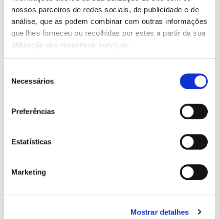
nossos parceiros de redes sociais, de publicidade e de
AR CONDICIONADO:
análise, que as podem combinar com outras informações
Manual
que lhes forneceu ou recolhidas por estes a partir da sua
utilização dos respetivos serviços.
AIRBAG:
6 airbags
Seleção
CARACTERÍSTICAS:
Necessários
de
ABS
consentimento
Android Auto
Preferências
Apple CarPlay
Bluetooth
Computador de bordo
Estatísticas
Cruise Control
Direcção assistida
Entrada USB
Marketing
ESP Controle eletrónico de estabilidade
Fecho centralizado com comando
ISOFIX
Jantes de liga leve
Mostrar detalhes
Livro de revisões