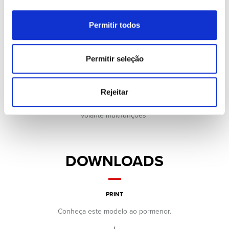
Luzes traseiras em LED
Rádio
Retrovisores com regulação elétrica
Permitir todos
Sensores de Chuva
Sensores de Estacionamento
Sensores de Luzes
Permitir seleção
Sistema de controle de pressão de pneus
Tranca Automática das portas em andamento
Vidros eléctricos dianteiros
Rejeitar
Volante ajustável em altura e profundidade
Volante em pele
Volante multifunções
DOWNLOADS
PRINT
Conheça este modelo ao pormenor.