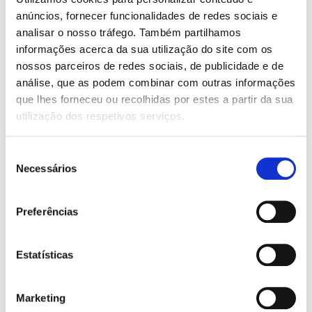
Faróis Nevoeiro
anúncios, fornecer funcionalidades de redes sociais e
analisar o nosso tráfego. Também partilhamos
SCREEN:
informações acerca da sua utilização do site com os
Consola central
nossos parceiros de redes sociais, de publicidade e de
AR CONDICIONADO:
análise, que as podem combinar com outras informações
que lhes forneceu ou recolhidas por estes a partir da sua
Manual
utilização dos respetivos serviços.
AIRBAG:
6 airbags
Seleção
Necessários
de
CARACTERÍSTICAS:
consentimento
ABS
Preferências
Apoio de braço
Bluetooth
Camara de marcha atrás
Computador de bordo
Estatísticas
Cruise Control
Direcção assistida
Entrada USB
Marketing
ESP Controle eletrónico de estabilidade