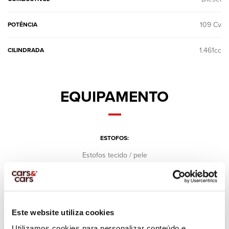
109 Cv
POTÊNCIA
1.461cc
CILINDRADA
EQUIPAMENTO
ESTOFOS:
Estofos tecido / pele
FARÓIS:
Xénon
FARÓIS:
Este website utiliza cookies
Faróis Diurnos
Utilizamos cookies para personalizar conteúdo e