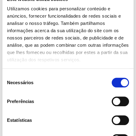
6 airbags
Utilizamos cookies para personalizar conteúdo e
anúncios, fornecer funcionalidades de redes sociais e
LUGARES DIANTEIROS:
analisar o nosso tráfego. Também partilhamos
com ajuste elétrico
informações acerca da sua utilização do site com os
com memória
nossos parceiros de redes sociais, de publicidade e de
TETO:
análise, que as podem combinar com outras informações
que lhes forneceu ou recolhidas por estes a partir da sua
Abrir elétrico
utilização dos respetivos serviços.
CARACTERÍSTICAS:
ABS
Seleção
Android Auto
Necessários
de
Apoio de braço
consentimento
Apple CarPlay
Bluetooth
Preferências
Camara de marcha atrás
Computador de bordo
Cruise Control
Estatísticas
Direcção assistida
Entrada USB
ESP Controle eletrónico de estabilidade