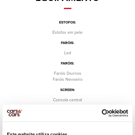
ESTOFOS:
Estofos em pele
FARÓIS:
Led
FARÓIS:
Faróis Diurnos
Faróis Nevoeiro
SCREEN:
Consola central
AR CONDICIONADO:
Automático Bi-zona
AIRBAG:
Este website utiliza cookies