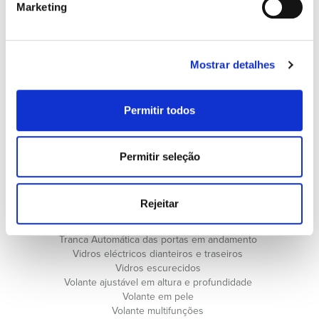
Marketing
Fecho centralizado com comando
Funções Coming & Leaving Home
ISOFIX
Jantes de liga leve
Mostrar detalhes
Livro de revisões
Luzes traseiras em LED
Porta bagagens automático
Permitir todos
Rádio
Reconhecimento de Sinalização de Trânsito
Retrovisores com regulação elétrica
Sensores de Estacionamento
Permitir seleção
Sensores de Luzes
Sistema de ajuda ao arranque em inclinação
Sistema de chave inteligente
Rejeitar
Sistema de controle de pressão de pneus
Sistema de Navegação (GPS)
Tranca Automática das portas em andamento
Vidros eléctricos dianteiros e traseiros
Vidros escurecidos
Volante ajustável em altura e profundidade
Volante em pele
Volante multifunções