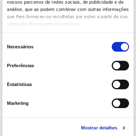
nossos parceiros de redes sociais, de publicidade e de
AIRBAG:
análise, que as podem combinar com outras informações
6 airbags
que lhes forneceu ou recolhidas por estes a partir da sua
CARACTERÍSTICAS:
utilização dos respetivos serviços.
ABS
Apoio de braço
Seleção
Bluetooth
Necessários
de
Computador de bordo
consentimento
Cruise Control
Direcção assistida
Preferências
Entrada USB
ESP Controle eletrónico de estabilidade
Fecho centralizado com comando
Estatísticas
Funções Coming & Leaving Home
ISOFIX
Jantes de liga leve
Marketing
Livro de revisões
Luzes traseiras em LED
Rádio
Retrovisores com regulação elétrica
Mostrar detalhes
Sensores de Chuva