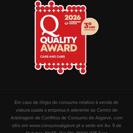
Em caso de litígio de consumo relativo à venda de
viatura usada a empresa é aderente ao Centro de
Arbitragem de Conflitos de Consumo do Algarve, com
sítio em
www.consumoalgarve.pt
e sede em Av. 5 de