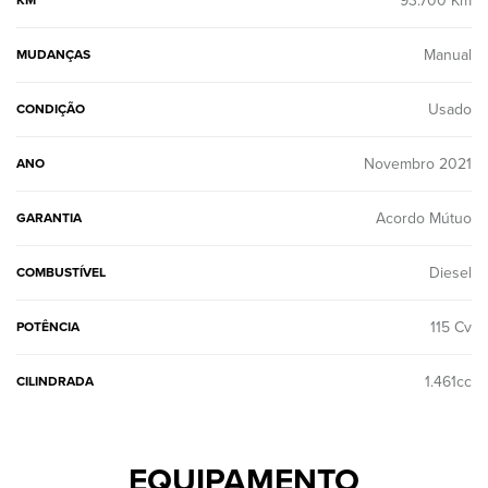
93.700 Km
KM
Manual
MUDANÇAS
Usado
CONDIÇÃO
Novembro 2021
ANO
Acordo Mútuo
GARANTIA
Diesel
COMBUSTÍVEL
115 Cv
POTÊNCIA
1.461cc
CILINDRADA
EQUIPAMENTO