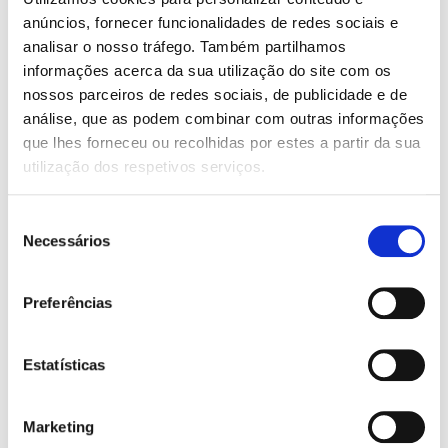
Console centrale
anúncios, fornecer funcionalidades de redes sociais e
analisar o nosso tráfego. Também partilhamos
CLIMATISATION:
informações acerca da sua utilização do site com os
Automatique 2 Zones
nossos parceiros de redes sociais, de publicidade e de
análise, que as podem combinar com outras informações
AIRBAG:
que lhes forneceu ou recolhidas por estes a partir da sua
6 Airbags
utilização dos respetivos serviços.
CARACTÉRISTIQUES:
Seleção
ABS
Necessários
de
Android Auto
Apple CarPlay
consentimento
Bluetooth
Preferências
Caméra de marche arrière
Capteurs de lumière
Capteurs de stationnement
Estatísticas
Direction assistée
ESP Contrôle électronique de stabilité
Fermeture centralisée à distance
Feux arrière en LED
Marketing
Fonctions Coming & Leaving Home