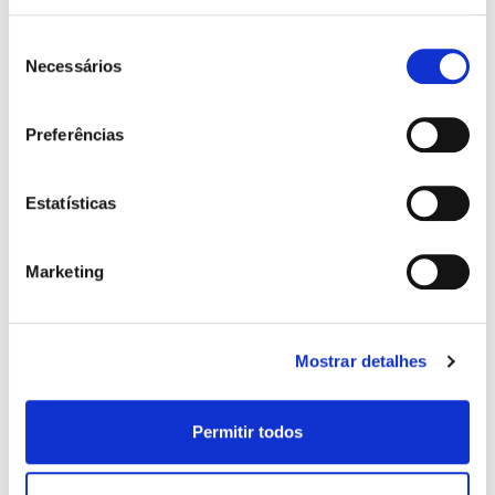
PLAFOND:
Seleção
Ouverture panoramique
Necessários
de
CARACTÉRISTIQUES:
consentimento
ABS
Preferências
Android Auto
Apple CarPlay
Appuie-bras
Estatísticas
Barres de toit
Bluetooth
Caméra de marche arrière
Marketing
Capteurs de lumière
Capteurs de pluie
Capteurs de stationnement
Direction assistée
Mostrar detalhes
ESP Contrôle électronique de stabilité
Fermeture centralisée à distance
Feux arrière en LED
Permitir todos
Fonctions Coming & Leaving Home
ISOFIX
Jantes en alliage léger