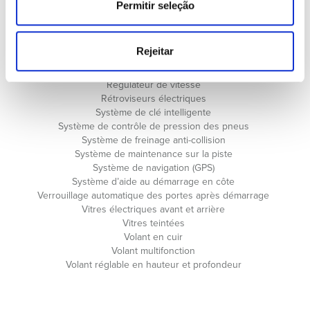
Livre de révisions
Permitir seleção
Ordinateur de bord
Port USB
Porte-bagages automatique
Rejeitar
Radio
Reconnaissance des panneaux de signalisation
Régulateur de vitesse
Rétroviseurs électriques
Système de clé intelligente
Système de contrôle de pression des pneus
Système de freinage anti-collision
Système de maintenance sur la piste
Système de navigation (GPS)
Système d’aide au démarrage en côte
Verrouillage automatique des portes après démarrage
Vitres électriques avant et arrière
Vitres teintées
Volant en cuir
Volant multifonction
Volant réglable en hauteur et profondeur