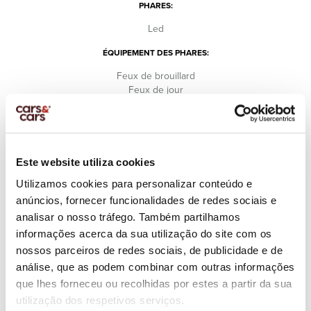
PHARES:
Led
ÉQUIPEMENT DES PHARES:
Feux de brouillard
Feux de jour
SCREEN:
Console centrale
Este website utiliza cookies
CLIMATISATION:
Utilizamos cookies para personalizar conteúdo e
Automatique 2 Zones
anúncios, fornecer funcionalidades de redes sociais e
AIRBAG:
analisar o nosso tráfego. Também partilhamos
6 Airbags
informações acerca da sua utilização do site com os
nossos parceiros de redes sociais, de publicidade e de
SIÈGES AVANT:
análise, que as podem combinar com outras informações
Avec mémoire
que lhes forneceu ou recolhidas por estes a partir da sua
Avec soutien lombaire
utilização dos respetivos serviços.